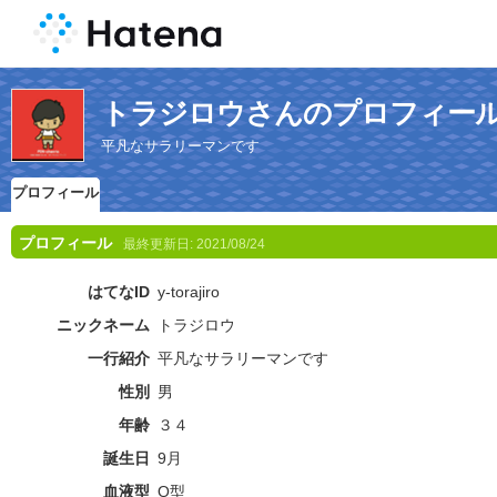
トラジロウさんのプロフィー
平凡なサラリーマンです
プロフィール
プロフィール
最終更新日:
2021/08/24
はてなID
y-torajiro
ニックネーム
トラジロウ
一行紹介
平凡なサラリーマンです
性別
男
年齢
３４
誕生日
9月
血液型
O型