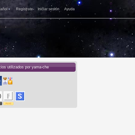
añol
Regístrate
Iniciar sesión
Ayuda
cios utilizados por yama-che