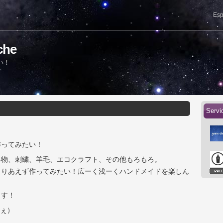
Esp
che
い！
Servi
作ってみたい！
み物、刺繍、羊毛、エコクラフト、その他もろもろ。
とりあえず作ってみたい！広ーく浅ーくハンドメイドを楽しん
ます！
ちぇ）