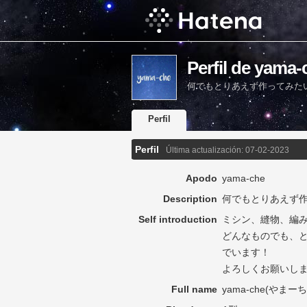
Perfil de yama-
何でもとりあえず作ってみた
Perfil
Perfil
Última actualización:
07-02-2023
Apodo
yama-che
Description
何でもとりあえず
Self introduction
ミシン、縫物、編
どんなものでも、
でいます！
よろしくお願いし
Full name
yama-che(やまー