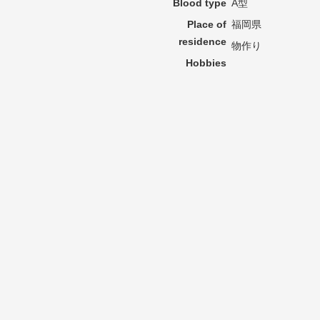
Blood type
A型
Place of
福岡県
residence
物作り
Hobbies