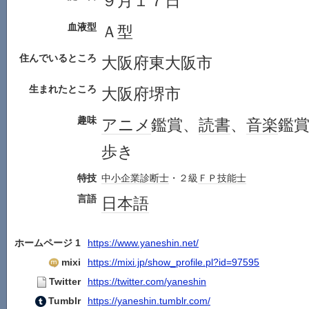
９月１７日
血液型
Ａ型
住んでいるところ
大阪府東大阪市
生まれたところ
大阪府堺市
趣味
アニメ
鑑賞、
読書
、
音楽
鑑
歩き
特技
中小企業診断士
・２級
ＦＰ
技能士
言語
日本語
ホームページ 1
https://www.yaneshin.net/
mixi
https://mixi.jp/show_profile.pl?id=97595
Twitter
https://twitter.com/yaneshin
Tumblr
https://yaneshin.tumblr.com/