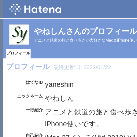
やねしんさんのプロフィール
アニメと鉄道の旅と食べ歩きが大好きなMac＆iPhone使
プロフィール
プロフィール
最終更新日:
2022/01/22
はてなID
yaneshin
ニックネーム
やねしん
一行紹介
アニメ
と
鉄道
の旅と食べ歩
iPhone
使いです。
自己紹介