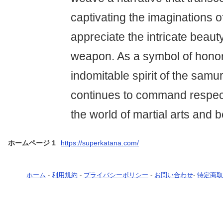
captivating the imaginations 
appreciate the intricate beauty
weapon. As a symbol of honor,
indomitable spirit of the samu
continues to command respect
the world of martial arts and 
ホームページ 1
https://superkatana.com/
ホーム
-
利用規約
-
プライバシーポリシー
-
お問い合わせ
-
特定商取