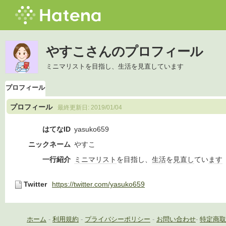
やすこさんのプロフィール
ミニマリストを目指し、生活を見直しています
プロフィール
プロフィール
最終更新日:
2019/01/04
はてなID
yasuko659
ニックネーム
やすこ
一行紹介
ミニマリスト
を目指し、
生活
を
見直し
てい
ます
Twitter
https://twitter.com/yasuko659
ホーム
-
利用規約
-
プライバシーポリシー
-
お問い合わせ
-
特定商取