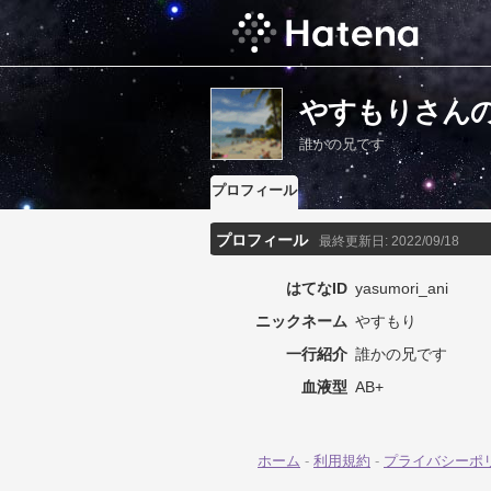
やすもりさん
誰かの兄です
プロフィール
プロフィール
最終更新日:
2022/09/18
はてなID
yasumori_ani
ニックネーム
やすもり
一行紹介
誰かの兄です
血液型
AB+
ホーム
-
利用規約
-
プライバシーポ