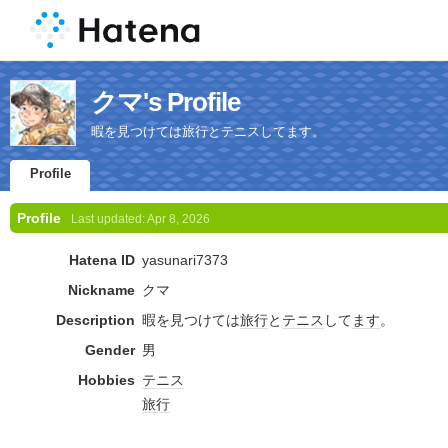
クマ's Profile
暇を見つけては旅行とテニスしてます。
Profile
Profile
Last updated:
Apr 8, 2026
Hatena ID
yasunari7373
Nickname
クマ
Description
暇を見つけては
旅行
と
テニス
して
ます
。
Gender
男
Hobbies
テニス
旅行