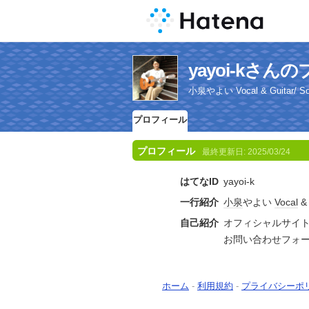
yayoi-kさ
小泉やよい Vocal & Guitar/
プロフィール
プロフィール
最終更新日:
2025/03/24
はてなID
yayoi-k
一行紹介
小泉
やよい
Vocal
自己紹介
オフィシャルサイ
お問い合わせフォ
ホーム
-
利用規約
-
プライバシーポ