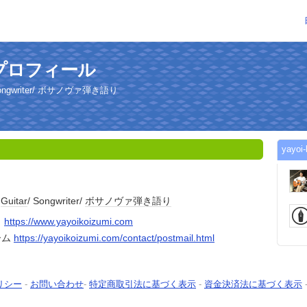
んのプロフィール
 Songwriter/ ボサノヴァ弾き語り
yay
&
Guitar
/ Songwriter/
ボサノヴァ
弾き語り
ト
https://www.yayoikoizumi.com
ーム
https://yayoikoizumi.com/contact/postmail.html
リシー
-
お問い合わせ
-
特定商取引法に基づく表示
-
資金決済法に基づく表示