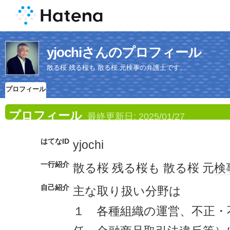
yjochiさんのプロフィール
散る桜 残る桜も 散る桜 元検事の弁護士です。
プロフィール
プロフィール
最終更新日:
2025/01/27
はてなID
yjochi
一行紹介
散る桜 残る桜も 散る桜 元
検
自己紹介
主な取り扱い分野は
１ 各種組織の運営、不正・