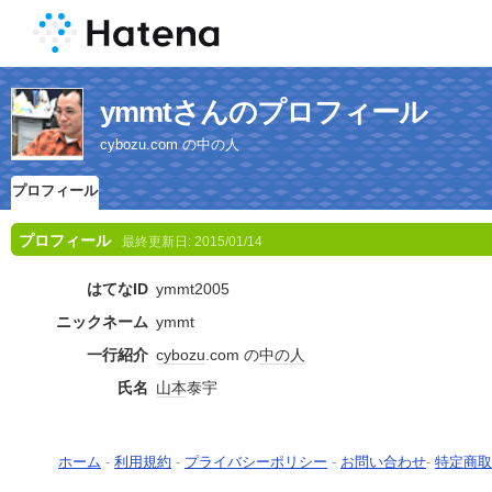
ymmtさんのプロフィール
cybozu.com の中の人
プロフィール
プロフィール
最終更新日:
2015/01/14
はてなID
ymmt2005
ニックネーム
ymmt
一行紹介
cybozu
.com の
中の人
氏名
山本
泰宇
ホーム
-
利用規約
-
プライバシーポリシー
-
お問い合わせ
-
特定商取