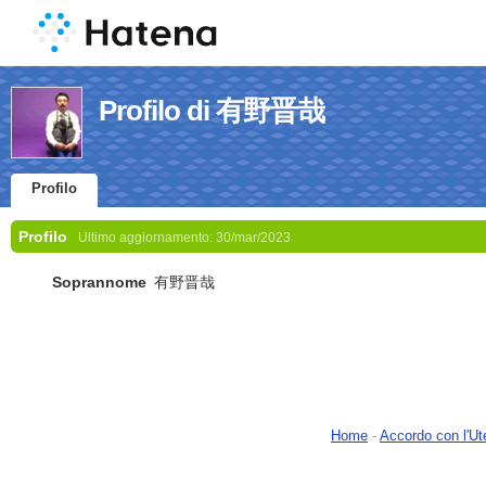
Profilo di 有野晋哉
Profilo
Profilo
Ultimo aggiornamento:
30/mar/2023
Soprannome
有野晋哉
Home
-
Accordo con l'Ut