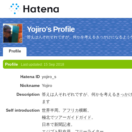
Yojiro's Profile
答えは人それぞれですが、何かを考えるきっかけになるよう
Profile
Profile
Last updated:
15 Sep 2018
Hatena ID
yojiro_s
Nickname
Yojiro
Description
答えは人それぞれですが、何かを考える
きっか
ます
Self introduction
世界
半周。
アフリカ
横断。
極北
で
ツアー
ガイド
ガイド
。
日本
で
新聞記者
。
エジプト
駐在
員。
フリーライター
。