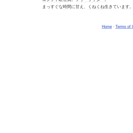
まっすぐな
時間
に甘え、
くねくね
生きてい
ます
Home
-
Terms of 