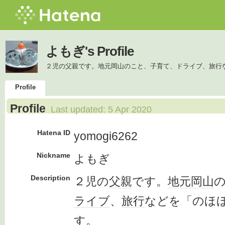
よもぎ's Profile
２児の父親です。地元岡山のこと、子育て、ドライブ、旅行
Profile
Profile
Last updated:
5 Apr 2020
Hatena ID
yomogi6262
Nickname
よもぎ
Description
２児の
父親
です。
地元
岡山
ライブ
、
旅行
などを「のほ
す
。