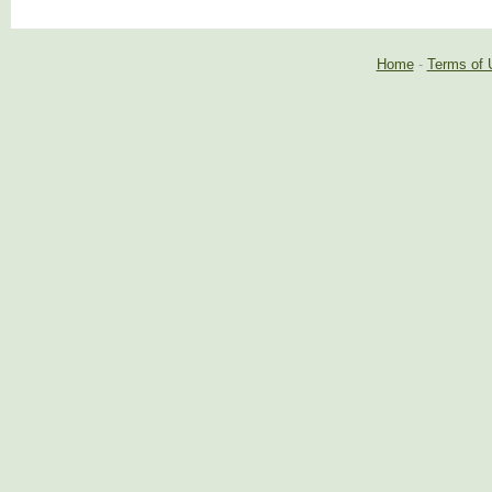
Home
-
Terms of 