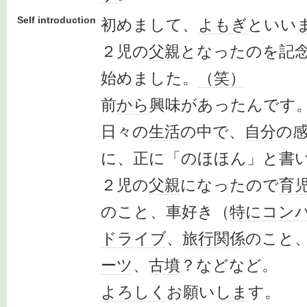
Self introduction
初めまして、
よもぎ
といい
２児の
父親
となったのを記
始めました。
（笑）
前
から
興味があったんです
日々の
生活
の中で、
自分
の
に、正に「のほほん」と書
２児の
父親
になったので
育
のこと、車好き（
特に
コン
ドライブ
、
旅行
関係
のこと
ーツ
、
古墳
？などなど。
よろしく
お願い
しま
す。