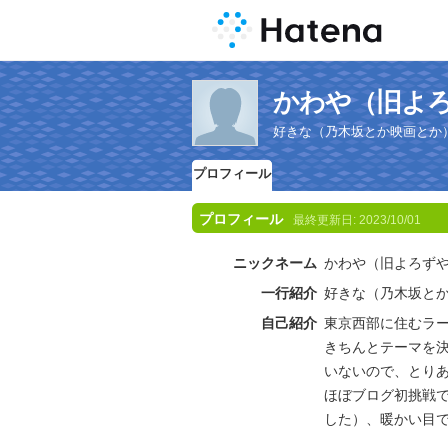
かわや（旧よ
好きな（乃木坂とか映画とか
プロフィール
プロフィール
最終更新日:
2023/10/01
ニックネーム
かわや（旧よろず
一行紹介
好きな（乃木坂と
自己紹介
東京西部に住むラ
きちんとテーマを
いないので、とり
ほぼブログ初挑戦で
した）、暖かい目