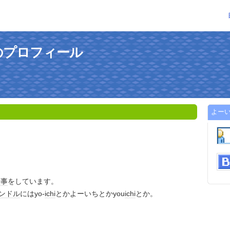
のプロフィール
よー
仕事
をしています。
ンドル
にはyo-
ichi
とかよーいちとかyou
ichi
とか。