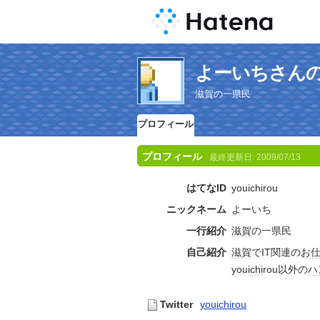
よーいちさん
滋賀の一県民
プロフィール
プロフィール
最終更新日:
2009/07/13
はてなID
youichirou
ニックネーム
よーいち
一行紹介
滋賀
の一県民
自己紹介
滋賀
でIT関連の
お
you
ichi
rou以外の
ハ
Twitter
youichirou