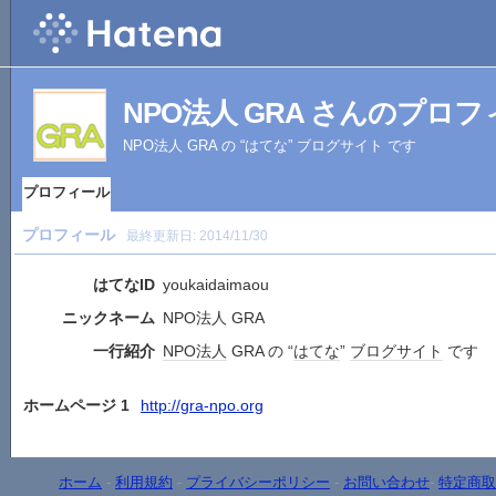
NPO法人 GRA さんのプロ
NPO法人 GRA の “はてな” ブログサイト です
プロフィール
プロフィール
最終更新日:
2014/11/30
はてなID
youkaidaimaou
ニックネーム
NPO法人 GRA
一行紹介
NPO法人
GRA の “
はてな
”
ブログサイト
です
ホームページ 1
http://gra-npo.org
ホーム
-
利用規約
-
プライバシーポリシー
-
お問い合わせ
-
特定商取