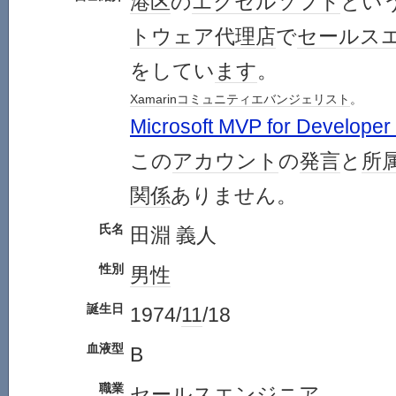
港区
の
エクセル
ソフト
とい
トウェア
代理店
で
セールス
をしてい
ます
。
Xamarin
コミュニティ
エバンジェリスト
。
Microsoft MVP for Developer
この
アカウント
の
発言
と
所
関係
ありません。
氏名
田淵 義人
性別
男性
誕生日
1974/
11
/18
血液型
B
職業
セールス
エンジニア