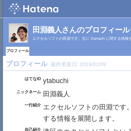
田淵義人さんのプロフィール
エクセルソフトの田淵です。主に Xamarin に関する情
プロフィール
プロフィール
最終更新日:
2019/01/09
はてなID
ytabuchi
ニックネーム
田淵義人
一行紹介
エクセル
ソフト
の田淵です
する
情報
を展開
しま
す。
自己紹介