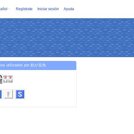
añol
Regístrate
Iniciar sesión
Ayuda
cios utilizados por 奴が岳魚