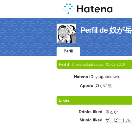
Perfil de 奴が
Perfil
Perfil
Última actualización:
01-02-2016
Hatena ID
ytugatakewo
Apodo
奴が岳魚
Likes
Drinks liked
酒とか
Music liked
ザ・ビートル