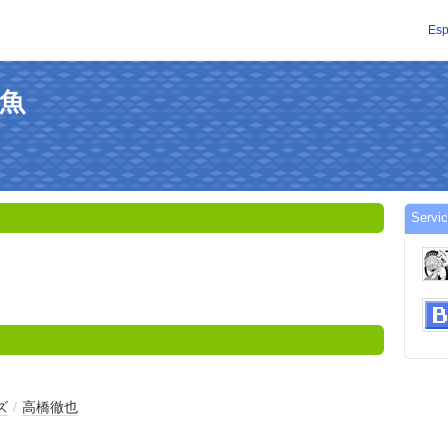
Esp
岳魚
Servi
ズ
/
高橋徹也