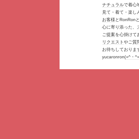
ナチュラル
で着心
見て・着て・楽し
お客様
とRonRo
心に寄り添った、
ご
提案
を心掛けて
リクエスト
やご
質
お待ちしており
ま
yucaronron
(=^・^=