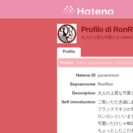
Profilo di Ron
大人の上質な可愛さを♪SelectS
Profilo
Profilo
Ultimo aggiornamento:
25/dic/2018
Hatena ID
yucaronron
Soprannome
RonRon
Description
大人
の上質な可愛さを♪
Self introduction
ご覧
いただき
誠に
フランス
で
ネコ
が
ロンロン
といい
ま
可愛い
だけじゃ物
ちょっと
し
たこ
だ