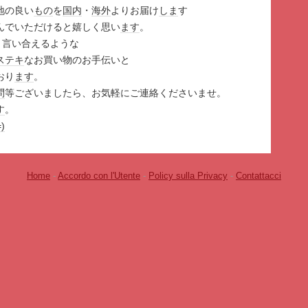
地の良い
もの
を
国内
・
海外
よりお届け
しま
す
んでいただけると嬉しく思い
ます
。
nと言い合えるような
ステキ
なお買い物のお手伝いと
おり
ます
。
問
等ございましたら、お気軽にご連絡くださいませ。
す
。
)
Home
-
Accordo con l'Utente
-
Policy sulla Privacy
-
Contattacci