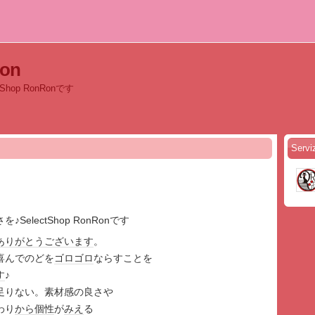
Ron
hop RonRonです
Servi
SelectShop RonRonです
ありがとうございます
。
喜んでのどを
ゴロゴロ
ならすことを
す
♪
足りない。素材感の良さや
わり
から
個性
が
みえ
る