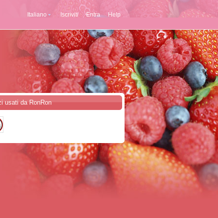
Italiano
Iscriviti
Entra
Help
zi usati da RonRon