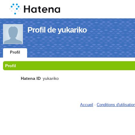
Profil de yukariko
Profil
Profil
Hatena ID
yukariko
Accueil
-
Conditions d'utilisatio