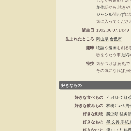
しながら進めて居
創作
話やら,呟きや
ジャンル
問
わず
に
気に入ってくだされ
誕生日
1992,06,07,14:49
生まれたところ
岡山県
倉敷市
趣味
物語
や
漫画
を創る
歌をうたう事,
思考
特技
気がつけば,何処
その気になれば,
好きなもの
好きな食べもの
ﾄﾞﾗｲﾌﾙｰﾂ
好きな飲みもの
林檎ｼﾞｭｰｽ,野
好きな動物
爬虫類,猛禽類
好きなもの
墨,文具,手紙
好きなひと
優しい人,料