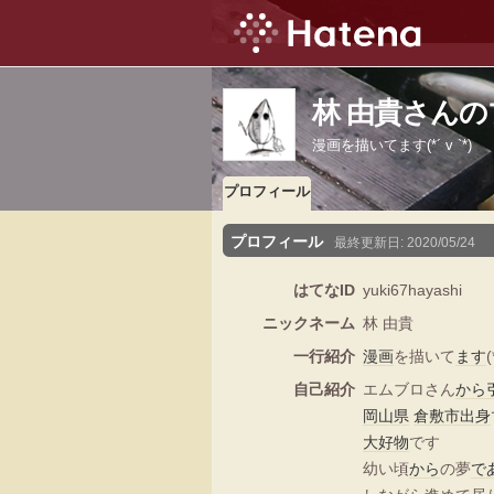
林 由貴さん
漫画を描いてます(*´ v `*)
プロフィール
プロフィール
最終更新日:
2020/05/24
はてなID
yuki67hayashi
ニックネーム
林 由貴
一行紹介
漫画
を描いて
ます
(
自己紹介
エムブロさん
から
岡山県
倉敷市
出身
大好物
です
幼い頃
から
の夢
で