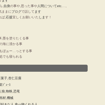
り
ます
ら,
自身
の事や,思った事や
人間について
etc.
…,
気ままに
ブログ
で話して
ます
ば,
応援
宜しくお願いいた
しま
す！
事,墨を塗りたくる事
の海に浸かる事
でもぼぉー…っとする事
何処でも寝られる
,紅茶菓子,杏仁豆腐
菜ｼﾞｭｰｽ
,狼,蜘蛛,恐竜
,画材,機械
理好きな人,食べ物くれる人