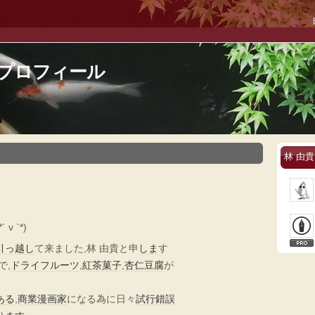
のプロフィール
林 由
*´ v `*)
引っ越し
て来ました,林 由貴と申
しま
す
で,
ドライフルーツ
,
紅茶
菓子
,
杏仁豆腐
が
ある
,
商業
漫画家
になる為に日々
試行錯誤