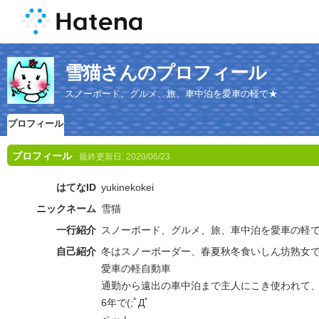
雪猫さんのプロフィール
スノーボード、グルメ、旅、車中泊を愛車の軽で★
プロフィール
プロフィール
最終更新日:
2020/06/23
はてなID
yukinekokei
ニックネーム
雪猫
一行紹介
スノーボード、グルメ、旅、車中泊を愛車の軽
自己紹介
冬はスノーボーダー、春夏秋冬食いしん坊熟女
愛車の軽自動車
通勤から遠出の車中泊まで主人にこき使われて、
6年で(;ﾟДﾟ