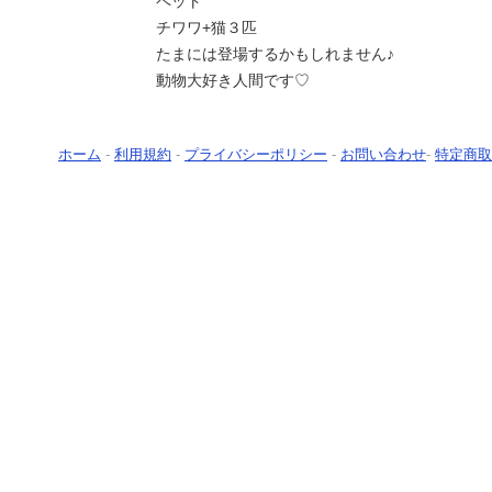
ペット
チワワ+猫３匹
たまには登場するかもしれません♪
動物大好き人間です♡
ホーム
-
利用規約
-
プライバシーポリシー
-
お問い合わせ
-
特定商取