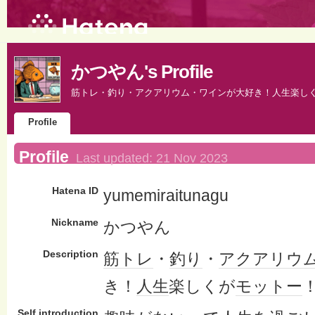
かつやん's Profile
筋トレ・釣り・アクアリウム・ワインが大好き！人生楽し
Profile
Profile
Last updated:
21 Nov 2023
Hatena ID
yumemiraitunagu
Nickname
かつやん
Description
筋トレ
・
釣り
・
アクアリウ
き！
人生
楽しくが
モットー
Self introduction