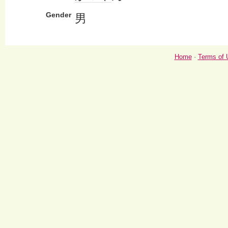
Gender
男
Home
-
Terms of 