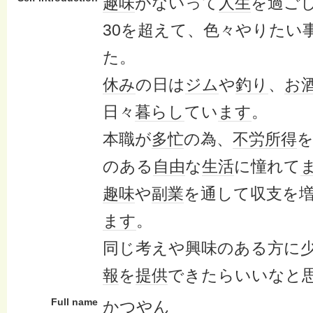
趣味
がないって
人生
を過ご
30を超えて、色々やりたい
た。
休み
の日は
ジム
や
釣り
、
お
日々
暮らし
てい
ます
。
本職が
多忙
の為、
不労所得
のある
自由
な
生活
に憧れて
趣味
や
副業
を通して収支を
ます
。
同じ考えや興味のある方に
報
を
提供
できたらいいなと
Full name
かつや
ん