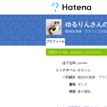
ゆるりんさん
都内OL独身 アラフィフの日
プロフィール
プロフィール
最終更新日:
2023/07/26
はてなID
yurulin
ニックネーム
ゆるりん
一行紹介
都内
OL
独身
アラ
趣味
ダンス
特技
車の運転