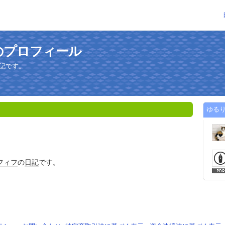
のプロフィール
記です。
ゆる
フィフ
の
日記
です。