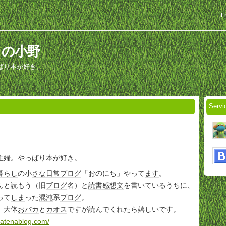
F
どりの小野
ぱり本が好き。
Serv
主婦
。やっぱり
本が好き
。
暮らし
の小
さな
日常
ブログ
「おのにち」やって
ます
。
んと読もう（旧
ブログ
名）と
読書感想文
を書いているうちに、
って
しま
った
混沌
系
ブログ
。
、大体
おバカ
と
カオス
ですが読んでくれたら嬉しいです。
hatenablog.com/