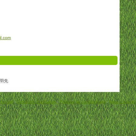
l.com
羽先
Accueil
-
Conditions d'utilisation
-
Politique de confidentialité
-
Nous contacter