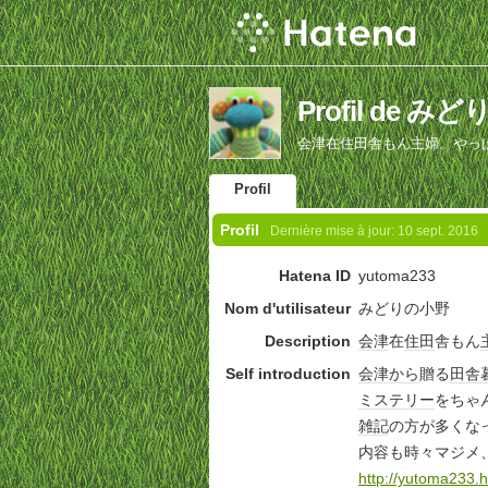
Profil de み
会津在住田舎もん主婦。やっ
Profil
Profil
Dernière mise à jour:
10 sept. 2016
Hatena ID
yutoma233
Nom d'utilisateur
みどりの小野
Description
会津
在
住田
舎もん
Self introduction
会津
から
贈る
田舎
ミステリー
をちゃ
雑記
の方が多くな
内容も時々マジメ
http://yutoma233.