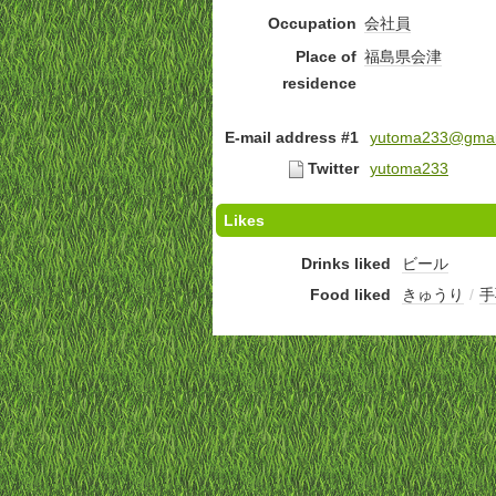
Occupation
会社員
Place of
福島県
会津
residence
E-mail address #1
yutoma233@gmai
Twitter
yutoma233
Likes
Drinks liked
ビール
Food liked
きゅうり
/
手