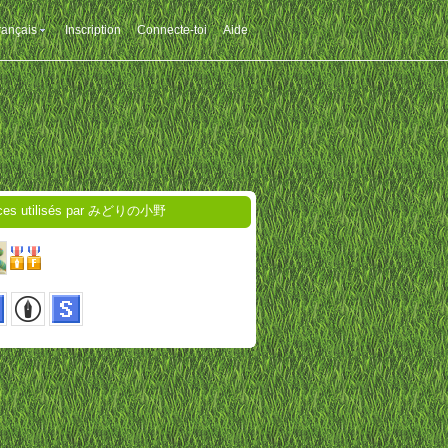
rançais
Inscription
Connecte-toi
Aide
ices utilisés par みどりの小野