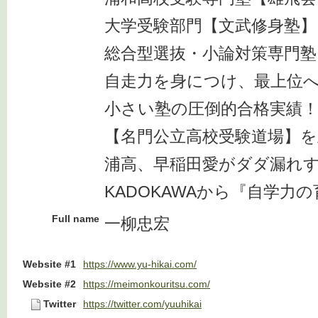
大学受験部門【文武修身塾】
総合型選抜・小論対策専門塾
自走力を身につけ、最上位
小さい塾の圧倒的合格実績
【名門公立高校受験道場】を
浦高、早稲田愛がダダ漏れ
KADOKAWAから『自学力
Full name
一柳忠宏
Website #1
https://www.yu-hikai.com/
Website #2
https://meimonkouritsu.com/
Twitter
https://twitter.com/yuuhikai