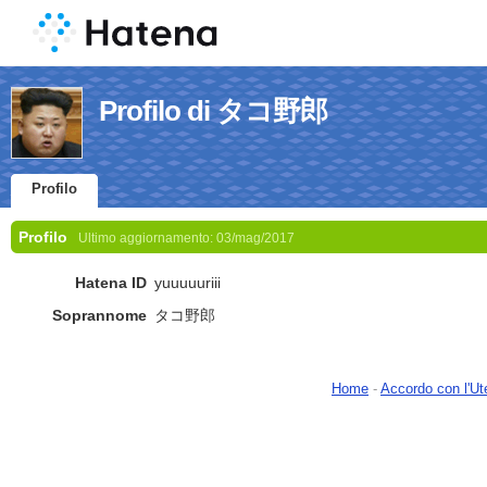
Profilo di タコ野郎
Profilo
Profilo
Ultimo aggiornamento:
03/mag/2017
Hatena ID
yuuuuuriii
Soprannome
タコ野郎
Home
-
Accordo con l'Ut