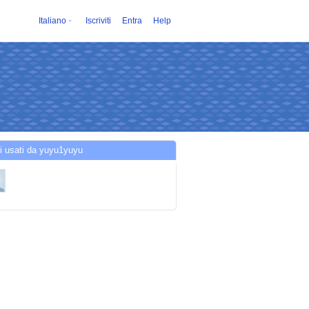
Italiano
Iscriviti
Entra
Help
i usati da yuyu1yuyu