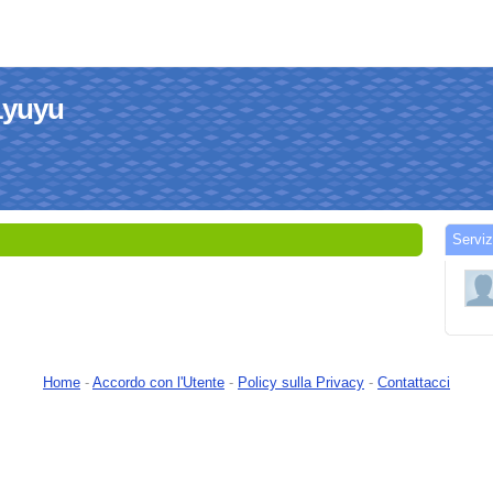
1yuyu
Serviz
Home
-
Accordo con l'Utente
-
Policy sulla Privacy
-
Contattacci