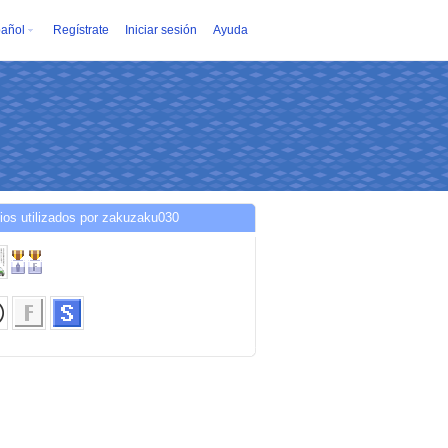
añol
Regístrate
Iniciar sesión
Ayuda
ios utilizados por zakuzaku030