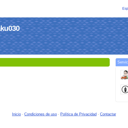
Esp
aku030
Servic
Inicio
-
Condiciones de uso
-
Política de Privacidad
-
Contactar