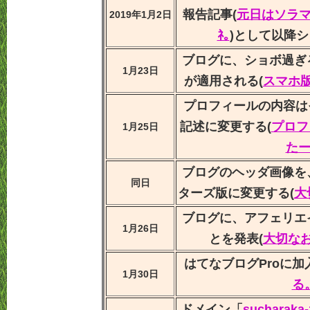
報告記事(
元日はソラマ
2019年1月2日
ﾈ｡
)として以降
ブログに、ショボ過ぎ
1月23日
が適用される(
スマホ
プロフィールの内容は
記述に変更する(
プロフ
1月25日
た
ブログのヘッダ画像を
同日
ターズ版に変更する(
大
ブログに、アフェリエ
1月26日
とを発表(
大切な
はてなブログProに加
1月30日
る
ドメイン「
sucharaka-