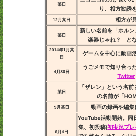
某日
り、相方勧誘
相方が
12月某日
新しい名前を「ホルン
某日
楽器じゃね？ と
2014年1月某
ゲームを中心に動画
日
うごメモで知り合っ
4月30日
Twitter
「ザレン」という名前と
某日
の名前が「HOM
動画の録画や編集
5月某日
YouTube活動開始。
集、初投稿(
初実況プレイ 青
6月4日