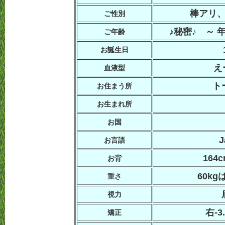
棒アリ
ご性別
♪秘密♪ ～ 
ご年齢
お誕生日
え
血液型
ト
お住まう所
お生まれ所
お国
J
お言語
164
お背
60k
重さ
視力
右-3
矯正