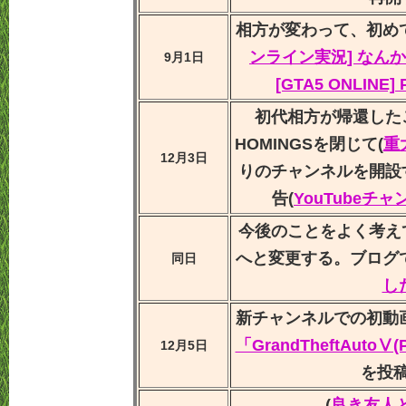
相方が変わって、初め
ンライン実況] なん
9月1日
[GTA5 ONLINE] P
初代相方が帰還した
HOMINGSを閉じて(
重
12月3日
りのチャンネルを開設
告(
YouTubeチ
今後のことをよく考え
へと変更する。ブログ
同日
し
新チャンネルでの初動画
「GrandTheftAutoⅤ
12月5日
を投
(
良き友人