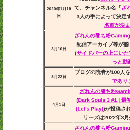
て、チャンネル名「
ざれ
2020年1月19
日
3人の手によって決定す
名前が決
ざれんの餮ち粉Gamin
配信アーカイブ等が揃
3月10日
(
サイドバーの上にいたY
っと動
ブログの読者が100人を
3月22日
であり
ざれんの餮ち粉Gami
(
Dark Souls 3 #
4月1日
(Let's Play)
)が投稿さ
リーズは2022年3月
ざれんの餮ち粉Gamin