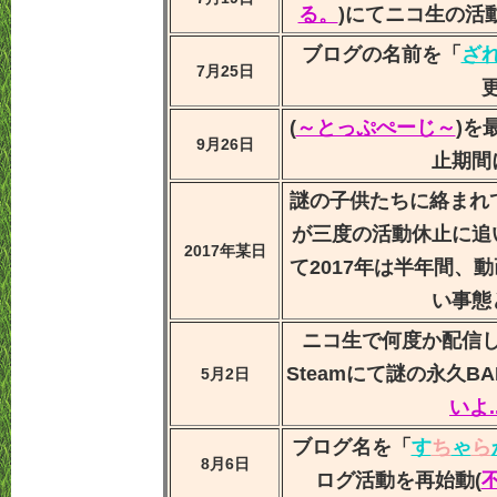
る。
)にてニコ生の活
ブログの名前を「
ざ
7月25日
(
～とっぷぺーじ～
)を
9月26日
止期間
謎の子供たちに絡まれて
が三度の活動休止に追
2017年某日
て2017年は半年間、
い事態
ニコ生で何度か配信
Steamにて謎の永久B
5月2日
いよ.
ブログ名を「
す
ち
ゃ
ら
8月6日
ログ活動を再始動(