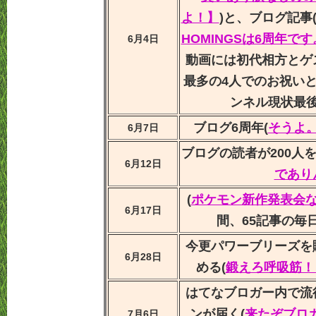
よ！】
)と、ブログ記事
HOMINGSは6周年です
6月4日
動画には初代相方とゲ
最多の4人でのお祝いと
ンネル現状最
ブログ6周年(
そうよ
6月7日
ブログの読者が200人を
6月12日
でありん
(
ポケモン新作発表会
6月17日
間、65記事の毎
今更パワーブリーズを
6月28日
める(
鍛えろ呼吸筋！
はてなブロガー内で流
ンが届く(
来たぞブロ
7月6日