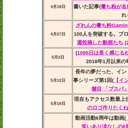
書いた記事(
餮ち粉が名
4月18日
れ
ざれんの餮ち粉Gamin
100人を突破する。ブ
4月27日
週投稿した動画たち (2020
(
1095日は長く感じ
5月2日
2018年1月以来
長年の夢だった、イン
事シリーズ第1回(
【イン
5月12日
舗目 「プスパ
現在もアクセス数最上
5月16日
のロゴ作りたく
動画活動6周年は動画(
笑いあり涙なしの6周