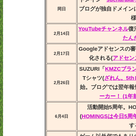
ブログが独自ドメイン
同日
様
YouTubeチャンネル
復
2月14日
たん
Googleアドセンス
2月17日
化される(
アドセン
SUZURI「
KMZCブラ
Tシャツ(
ざれん。5thロ
2月26日
始。ブログでは翌年報
ーカー！ (1年
活動開始5周年。HO
(
HOMINGSは今日5
6月4日
す