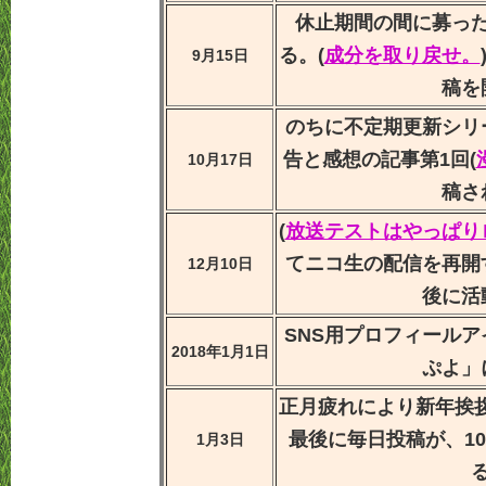
休止期間の間に募っ
る。(
成分を取り戻せ。
9月15日
稿を
のちに不定期更新シリ
告と感想の記事第1回(
10月17日
稿さ
(
放送テストはやっぱり
てニコ生の配信を再開
12月10日
後に活
SNS用プロフィール
2018年1月1日
ぷよ」
正月疲れにより新年挨拶
最後に毎日投稿が、1
1月3日