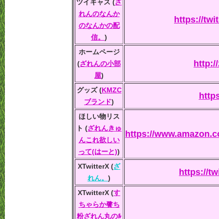
ツイキャス (
ざ
れんのなんか
https://twi
のなんかの配
信。
)
ホームページ
http:/
(
ざれんの小部
屋
)
グッズ (
KMZC
http
ブランド
)
ほしい物リス
ト (
ざれんきゅ
https://www.amazon.c
んこれ欲しい
って(はーと)
)
XTwitterX (
ざ
https://t
れん。
)
XTwitterX (
す
ちゃらか餮ち
粉ざれん丸のﾙ