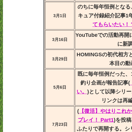
のちに毎年恒例となる
キュア付録紹介記事1年
3月1日
てもらいたい！
YouTubeでの活動再
3月16日
に新
HOMINGSの初代相
3月29日
本目の動
既に毎年恒例だった、
釣り企画が報告記事(
5月6日
い。
)として以降シリ
リンクは再
(
【復活】やはりこれから.
プレイ！ Part1
)を投稿
7月23日
ふたりで再開する。シリ