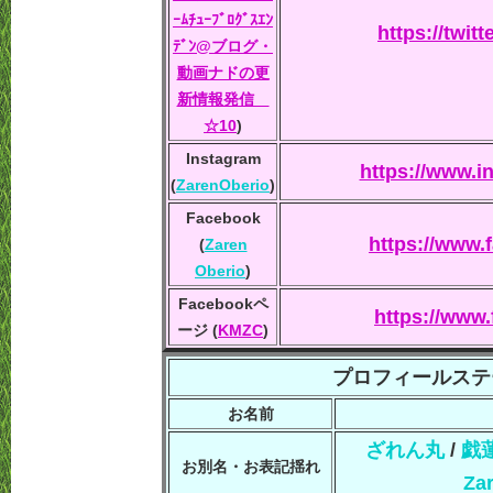
ｰﾑﾁｭｰﾌﾞﾛｸﾞｽｴﾝ
https://twi
ﾃﾞﾝ@ブログ・
動画ナドの更
新情報発信
☆10
)
Instagram
https://www.i
(
ZarenOberio
)
Facebook
https://www.
(
Zaren
Oberio
)
Facebookペ
https://www
ージ (
KMZC
)
プロフィールステ
お名前
ざれん丸
/
戯
お別名・お表記揺れ
Za