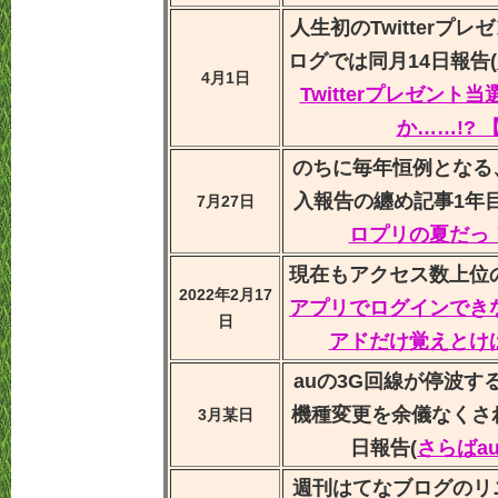
人生初のTwitterプ
ログでは同月14日報告(
4月1日
Twitterプレゼン
か……!? 
のちに毎年恒例となる
入報告の纏め記事1年目
7月27日
ロプリの夏だっ
現在もアクセス数上位
2022年2月17
アプリでログインでき
日
アドだけ覚えとけ
auの3G回線が停波す
機種変更を余儀なくさ
3月某日
日報告(
さらばa
週刊はてなブログのリ