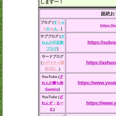
しますー！
超絶お
ブログ (
す
ち
ゃ
https://
ら
か
ぁ
ん
。
)
サブブログ (
ざ
https://subr
れんの不定期
ブログ
)
サードブログ
https://ashu
(
カザマチャ開
発日記、
)
YouTube (
ざ
https://www.you
れんの餮ち粉
Gaming
)
YouTube (
ざ
https://www
れんず・るー
む
)