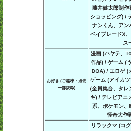
藤井健太郎制作
ショッピング) /
ナンくん、アン
ベイブレードX
ス
漫画 (ハヤテ、T
作品) / ゲーム
DOA) / エロゲ
ゲーム (アイカツ
お好き (ご趣味・過去
一部抜粋)
(全員集合、タレ
キ) / テレビア
系、ポケモン、
怪奇大作
リラックマ (コグ