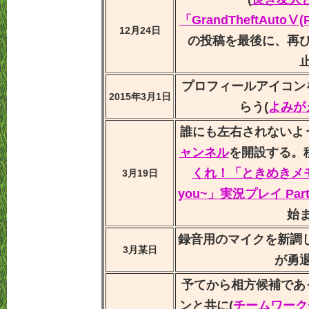
「GrandTheftAutoⅤ
12月24日
の投稿を最後に、再
プロフィールアイコン
2015年3月1日
らう(
よみが
誰にも左右されないように
ャンネル
を開設する。
くれ！「ときめきメモリア
3月19日
you~」実況プレイ Part
始
録音用のマイクを新調
3月某日
が勇
予てから相方候補であ
ンと共に(
チームワーク