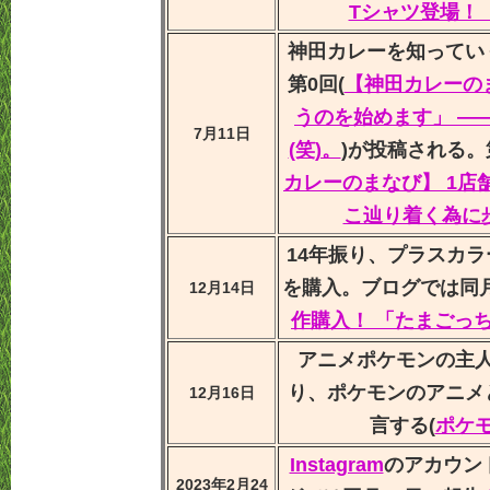
Tシャツ登場！ 
神田カレーを知ってい
第0回(
【神田カレーのま
うのを始めます」 ―
7月11日
(笑)。
)が投稿される。
カレーのまなび】 1店
こ辿り着く為に
14年振り、プラスカ
を購入。ブログでは同月
12月14日
作購入！ 「たまごっ
アニメポケモンの主
り、ポケモンのアニメ
12月16日
言する(
ポケ
Instagram
のアカウン
2023年2月24