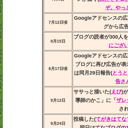
ぞ。やっ
Googleアドセンス
7月12日頃
グから広
ブログの読者が300人を
8月15日
にござい
Googleアドセンス
ブログに再び広告が表
8月17日頃
は同月29日報告(
とうと
告さ
ササっと描いた(
えび
)
導師のかこ」に「
ザレ
9月12日
さ
投稿した(
てがきはてな
9月24日
同日はてなブログの