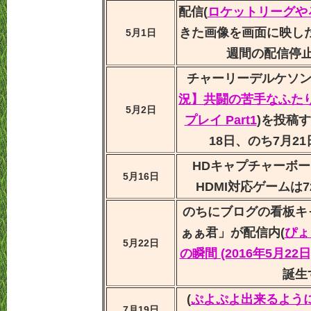
配信(
ロケットリーグや
きた画像を画面に映し
5月1日
週間の配信停
チャーリーデルケソン
況】共闘の苦手なふたり再び
5月2日
プレイ Part1
)を投稿
18日、のち7月2
HDキャプチャーボ
5月16日
HDMI対応ゲームは
のちにブログの看板キ
ぁぁ君」が配信内(
ぴょ
5月22日
の瞬間 (2016年5月2
誕生
(
ぷよぷよ出来るよう
7月19日