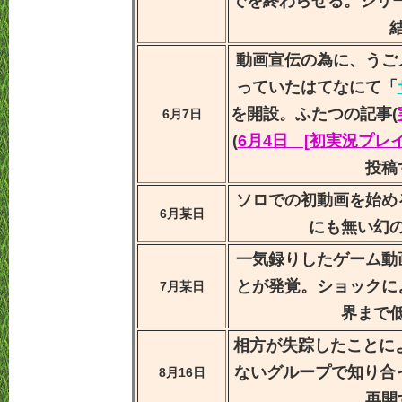
でを終わらせる。シリー
動画宣伝の為に、うご
っていたはてなにて「
を開設。ふたつの記事(
6月7日
(
6月4日 [初実況プレイ] 青
投稿
ソロでの初動画を始め
6月某日
にも無い幻
一気録りしたゲーム動
とが発覚。ショックに
7月某日
界まで
相方が失踪したことによ
ないグループで知り合っ
8月16日
再開