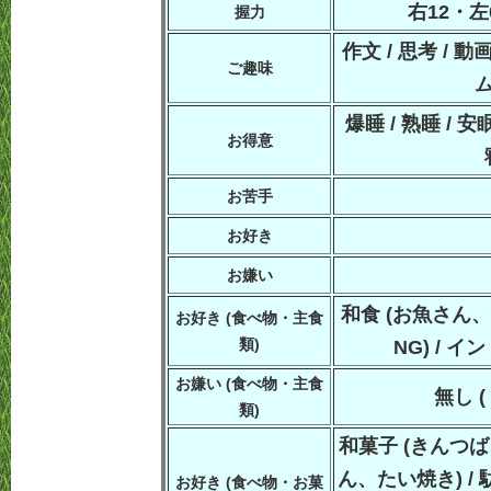
右12・左
握力
作文 / 思考 / 動
ご趣味
ム
爆睡 / 熟睡 / 安眠
お得意
お苦手
お好き
お嫌い
和食 (お魚さん、
お好き (食べ物・主食
類)
NG) / イ
お嫌い (食べ物・主食
無し 
類)
和菓子 (きんつ
ん、たい焼き) /
お好き (食べ物・お菓