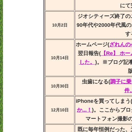
にて
ジオシティーズ終了の
90年代や2000年代
10月2日
す
ホームページ(
ざれんの
翌日報告(
【Re】 ホ
10月14日
した。
)。※ブログ記
虫歯になる(
調子に乗
10月30日
件
iPhoneを買ってしまう
か...！
)。ここからブ
12月10日
マートフォン撮影
既に毎年恒例だった、