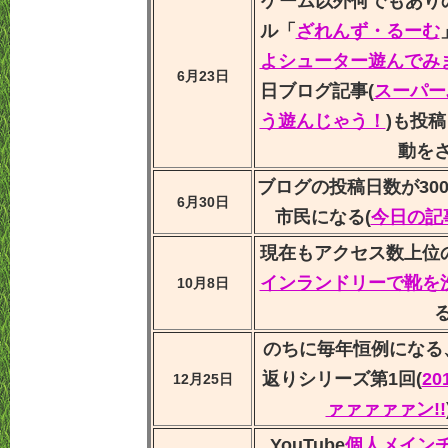
ゲーム以外何でもありの
ル「
ざれんず・るーむ
よシューター遊んでみ
6月23日
日ブログ記事(
スーパー
う遊んじゃう！
)も投
動を
ブログの投稿日数が30
6月30日
市民になる(
今日の記
現在もアクセス数上位
インランドリーで靴を
10月8日
のちに毎年恒例になる
返りシリーズ第1回(
2
12月25日
ァァァァァン!!
YouTube
個人メイン