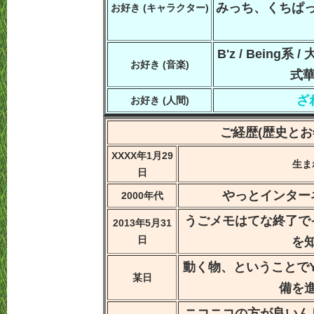
みっち、くちぱっち
お好き (キャラクター)
B'z / Being系
お好き (音楽)
式
ざ
お好き (人間)
ご経歴(歴史とお
XXXX年1月29
生ま
日
やっとインター
2000年代
うごメモはてな終了で
2013年5月31
日
を
動く物、ということでY
某日
備を
ニコニコの方が良いん