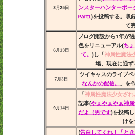
ンスターハンターポータブル
3月25日
Part1
)を投稿する。収録
て
ブログ開設から1年が
色をリニューアル(
ちょ
6月13日
て。
)し「
神属性魔法
場、現在に通ず
ツイキャスのライブペ
7月3日
なんかの配信。
」を
「
神属性魔法少女ざれ
記事(
やぁやぁやぁ神属
9月14日
だよ（男です
)を投稿
けを
(
告白してくれ！「ときめき