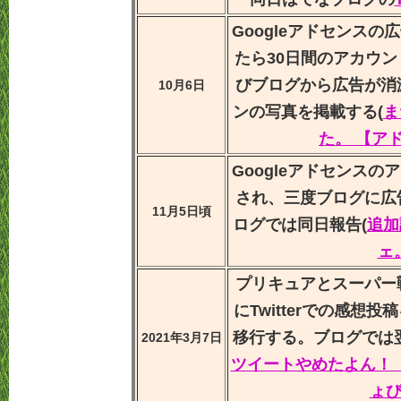
Googleアドセンス
たら30日間のアカウ
びブログから広告が消
10月6日
ンの写真を掲載する(
ま
た。 【ア
Googleアドセンス
され、三度ブログに広
11月5日頃
ログでは同日報告(
追加
ェ
プリキュアとスーパー
にTwitterでの感想
移行する。ブログでは
2021年3月7日
ツイートやめたよん！
ょ