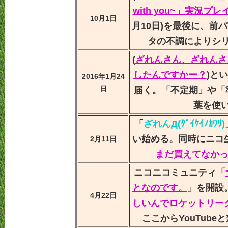
with you~」実況プレイ 
10月1日
月10日)を最後に、前
タの不調によりシ
(
ざれんさん、ざれんさ
したんですかー？
)とい
2016年1月24
日
届く。「不定期」や「
葉を使
「
ざれんД(ﾀﾞｲｹｲﾉｶﾜﾘ)
い始める。同時にニコ
2月11日
まだ買えてなか
ニコニコミュニティ「
となのです。
」を開設
4月22日
しいんでロケットリー
ここからYouTub