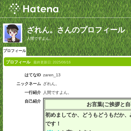
ざれん。さんのプロフィール
人間ですよん。
プロフィール
プロフィール
最終更新日:
2025/06/16
はてなID
zaren_13
ニックネーム
ざれん。
一行紹介
人間
ですよん。
自己紹介
お言葉(ご挨拶と自
初めましてか、どうもどうもだか、
です！