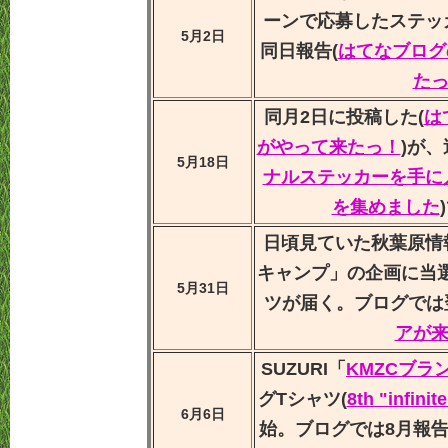
ーンで応募したステッ
5月2日
同日報告(
はてなブログ
た
同月2日に投稿した(
は
がやって来たっ！
)が
5月18日
ナルステッカーを手に
を集めました
日頃見ていた秋葉原情
キャンプ」の企画に当
5月31日
ツが届く。ブログでは
アが
SUZURI「
KMZCブラ
グTシャツ(
8th "infinit
6月6日
始。ブログでは8月報告