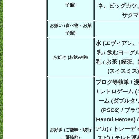
子類)
ネ、ビッグカツ
サクマ
お嫌い (食べ物・お菓
子類)
水 (エヴィアン、
乳 / 飲むヨーグルト
お好き (お飲み物)
乳 / お茶 (緑茶
(スイスミス)
ブログ等執筆 / 
/ レトロゲーム 
ーム (ダブルタワ
(PSO2) / 
Hentai Heroe
アカ) / トレー
お好き (ご趣味・現行
一部抜粋)
スピ) / テレビ