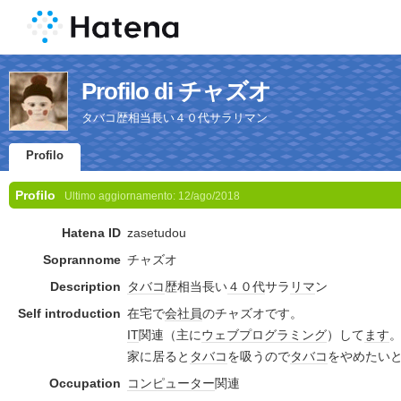
Profilo di チャズオ
タバコ歴相当長い４０代サラリマン
Profilo
Profilo
Ultimo aggiornamento:
12/ago/2018
Hatena ID
zasetudou
Soprannome
チャズオ
Description
タバコ
歴相当長い
４０代
サラ
リマ
ン
Self introduction
在宅で
会社員
のチャズオです。
IT
関連（主に
ウェブ
プログラミング
）して
ます
家に居ると
タバコ
を吸うので
タバコ
をやめたい
Occupation
コンピューター
関連