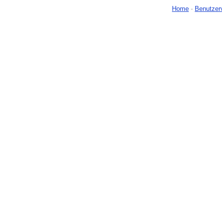
Home
-
Benutzer