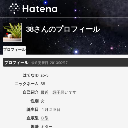
38さんのプロフィール
プロフィール
プロフィール
最終更新日:
2013/02/17
はてなID
zo-3
ニックネーム
38
自己紹介
最近
調子
悪いです
性別
女
誕生日
４月２９日
血液型
Ｂ型
趣味
ギター