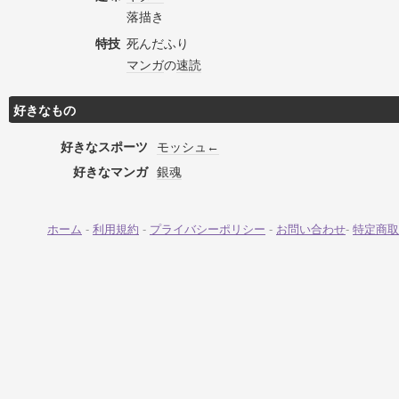
落描き
特技
死んだふり
マンガ
の
速読
好きなもの
好きなスポーツ
モッシュ←
好きなマンガ
銀魂
ホーム
-
利用規約
-
プライバシーポリシー
-
お問い合わせ
-
特定商取