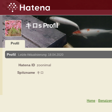
キロs Profil
Profil
Profil
Letzte Aktualisierung:
18.04.2020
Hatena ID
zoonimal
Spitzname
キロ
Home
-
Benutzer