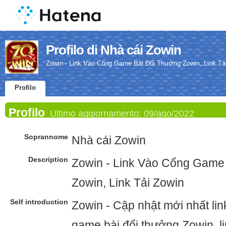
Profilo di Nhà cái Zowin
Zowin - Link Vào Cổng Game Bài Đổi Thưởng Zowin, Link Tả
Profilo
Profilo
Ultimo aggiornamento:
09/ago/2022
Soprannome
Nhà cái Zowin
Description
Zowin - Link Vào Cổng Game
Zowin, Link Tải Zowin
Self introduction
Zowin - Cập nhật mới nhất li
game bài đổi thưởng Zowin. li