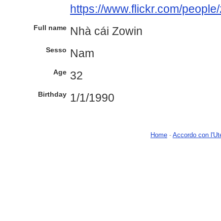
https://www.flickr.com/people
Full name
Nhà cái Zowin
Sesso
Nam
Age
32
Birthday
1/1/1990
Home
-
Accordo con l'Ut