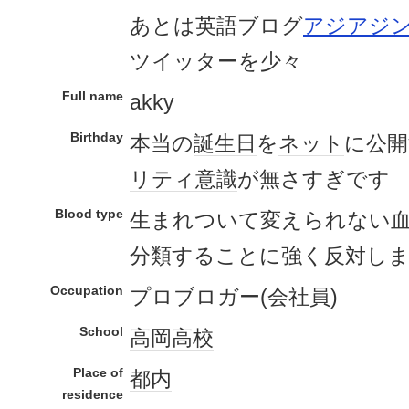
あとは英語ブログ
アジアジ
ツイッターを少々
Full name
akky
Birthday
本当の
誕生日
を
ネット
に公
リティ
意識
が無さすぎです
Blood type
生まれついて変えられない
分類することに強く反対し
Occupation
プロブロガー
(
会社員
)
School
高岡高校
Place of
都内
residence