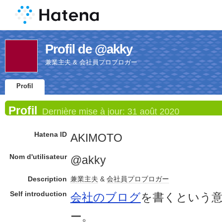
Profil de @akky
兼業主夫 & 会社員プロブロガー
Profil
Profil
Dernière mise à jour:
31 août 2020
Hatena ID
AKIMOTO
Nom d'utilisateur
@akky
Description
兼業主夫
&
会社員
プロブロガー
Self introduction
会社のブログ
を書くという
ー。