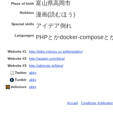
富山県
高岡市
Place of birth
Hobbies
漫画(読むほう)
Special skills
アイデア倒れ
Languages
PHPとかdocker-compose
Website #1
http://labs.cybozu.co.jp/blog/akky/
Website #2
http://asiajin.com/blog/
Website #3
http://akimoto.jp/blog/
Twitter
akky
Tumblr
akky
delicious
akky
Accueil
-
Conditions d'utilisatio