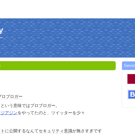
y
ー
Serviz
0
プロブロガー
くという意味ではプロブロガー。
アジアジン
をやってたのと、ツイッターを少々
ット
に公開するなんて
セキュリティ
意識
が無さすぎです