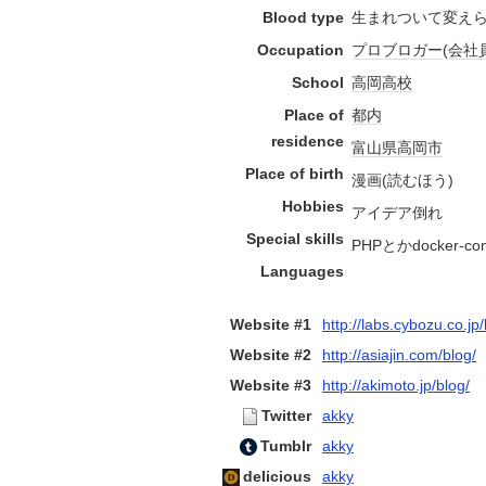
Blood type
生まれついて変え
Occupation
プロブロガー
(
会社
School
高岡高校
Place of
都内
residence
富山県
高岡市
Place of birth
漫画(読むほう)
Hobbies
アイデア倒れ
Special skills
PHPとかdocker-c
Languages
Website #1
http://labs.cybozu.co.jp
Website #2
http://asiajin.com/blog/
Website #3
http://akimoto.jp/blog/
Twitter
akky
Tumblr
akky
delicious
akky