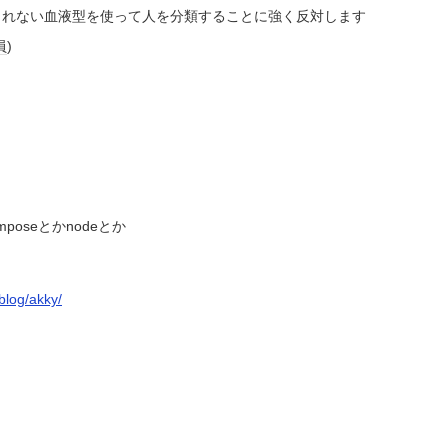
られない血液型を使って人を分類することに強く反対します
員
)
omposeとかnodeとか
/blog/akky/