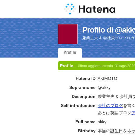
Profilo di @akk
兼業主夫 & 会社員プロブロガ
Profilo
Profilo
Ultimo aggiornamento:
31/ago/202
Hatena ID
AKIMOTO
Soprannome
@akky
Description
兼業主夫
&
会社員
Self introduction
会社のブログ
を書
あとは英語ブログ
Full name
akky
Birthday
本当の
誕生日
を
ネ