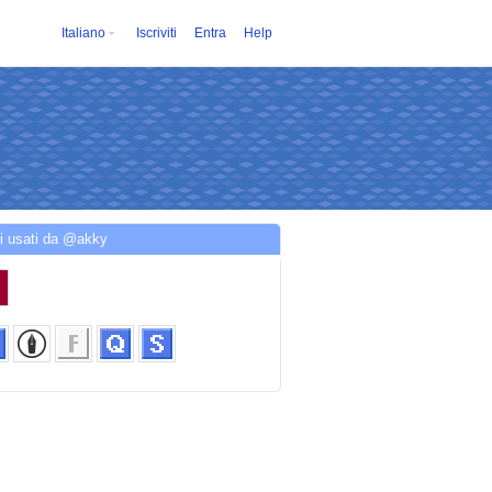
Italiano
Iscriviti
Entra
Help
i usati da @akky