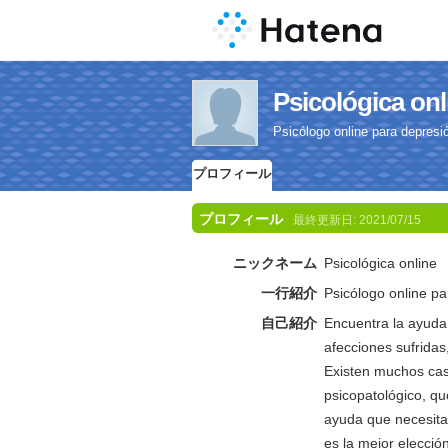
Psicológic
Psicólogo online para depresi
プロフィール
プロフィール
最終更新日:
2021/07/15
ニックネーム
Psicológica online
一行紹介
Psicólogo online p
自己紹介
Encuentra la ayuda 
afecciones sufridas
Existen muchos cas
psicopatológico, q
ayuda que necesita
es la mejor elecció