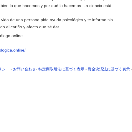
ien lo que hacemos y por qué lo hacemos. La ciencia está
a vida de una persona pide ayuda psicológica y te informo sin
o el cariño y afecto que sé dar.
ólogo online
logica.online/
リシー
-
お問い合わせ
-
特定商取引法に基づく表示
-
資金決済法に基づく表示