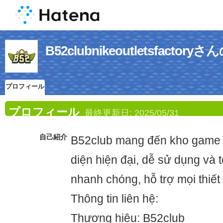
B52clubnikeoutletsfact
プロフィール
プロフィール
最終更新日:
2025/05/31
自己紹介
B52club mang đến kho game 
diện hiện đại, dễ sử dụng và t
nhanh chóng, hỗ trợ mọi thiết 
Thông tin liên hệ:
Thương hiệu: B52club