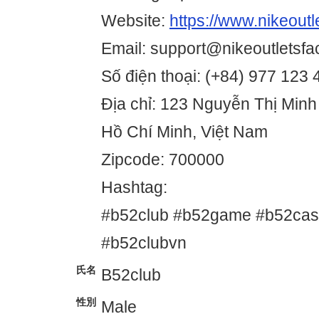
Website:
https://www.nikeoutl
Email: support@nikeoutletsfa
Số điện thoại: (+84) 977 123 
Địa chỉ: 123 Nguyễn Thị Minh
Hồ Chí Minh, Việt Nam
Zipcode: 700000
Hashtag:
#b52club #b52game #b52cas
#b52clubvn
氏名
B52club
性別
Male