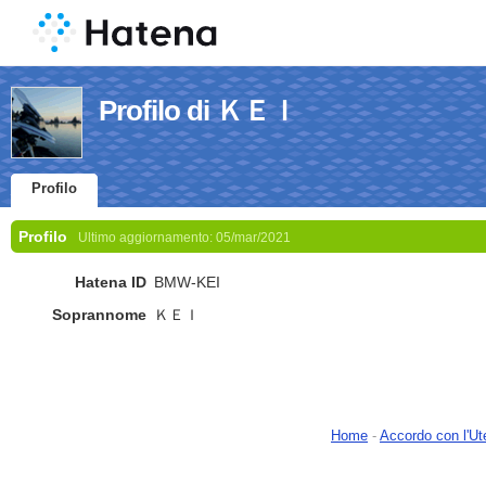
Profilo di ＫＥＩ
Profilo
Profilo
Ultimo aggiornamento:
05/mar/2021
Hatena ID
BMW-KEI
Soprannome
ＫＥＩ
Home
-
Accordo con l'Ut