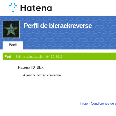
Perfil de blcrackreverse
Perfil
Perfil
Última actualización:
04-12-2016
Hatena ID
Blck
Apodo
blcrackreverse
Inicio
-
Condiciones de 