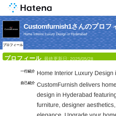
Customfurnish1さんのプロ
Home Interior Luxury Design in Hyderabad
プロフィール
プロフィール
最終更新日:
2025/05/28
一行紹介
Home Interior Luxury Design
自己紹介
CustomFurnish delivers home 
design in Hyderabad featuri
furniture, designer aesthetics,
elegance. Upgrade your home