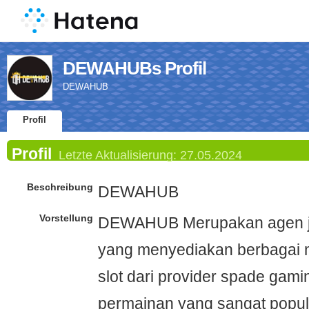
DEWAHUBs Profil
DEWAHUB
Profil
Profil
Letzte Aktualisierung:
27.05.2024
Beschreibung
DEWAHUB
Vorstellung
DEWAHUB Merupakan agen jud
yang menyediakan berbagai
slot dari provider spade gami
permainan yang sangat popule