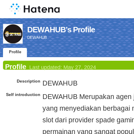
DEWAHUB's Profile
DEWAHUB
Profile
Profile
Last updated:
May 27, 2024
Description
DEWAHUB
Self introduction
DEWAHUB Merupakan agen jud
yang menyediakan berbagai
slot dari provider spade gami
permainan yang sangat popule