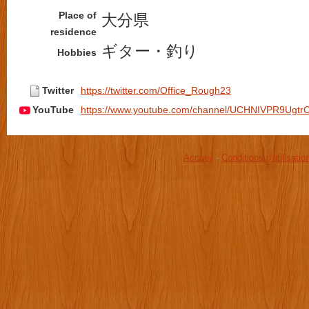
Place of
大分県
residence
ギター・釣り
Hobbies
Twitter
https://twitter.com/Office_Rough23
YouTube
https://www.youtube.com/channel/UCHNIVPR9Ugtr
Accueil
-
Conditions d'utilisatio