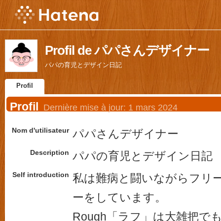
Profil de パパさんデザイナー
パパの育児とデザイン日記
Profil
Profil
Dernière mise à jour:
1 mars 2024
Nom d'utilisateur
パパさんデザイナー
Description
パパの育児とデザイン日記
Self introduction
私は難病と闘いながらフリ
ーをしています。
Rough「ラフ」は大雑把で