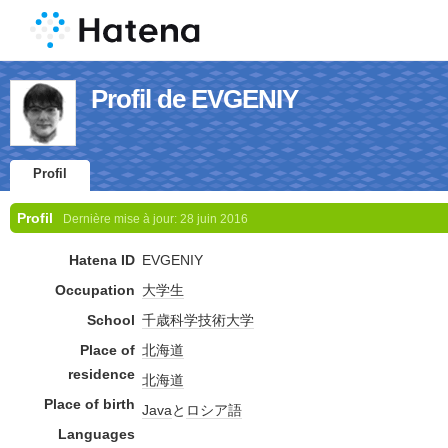
Profil de EVGENIY
Profil
Profil
Dernière mise à jour:
28 juin 2016
Hatena ID
EVGENIY
Occupation
大学生
School
千歳科学技術大学
Place of
北海道
residence
北海道
Place of birth
Java
と
ロシア語
Languages