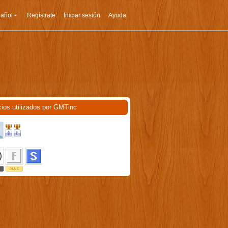
añol
Regístrate
Iniciar sesión
Ayuda
cios utilizados por GMTinc