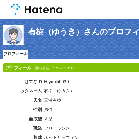
有樹（ゆうき）さんのプロフ
プロフィール
プロフィール
最終更新日:
2024/08/03
はてなID
H-yuuki0929
ニックネーム
有樹（ゆうき）
氏名
三浦
有樹
性別
男性
血液型
Ａ型
職業
フリーランス
趣味
ネットサーフィン