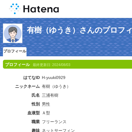
有樹（ゆうき）さんのプロフ
プロフィール
プロフィール
最終更新日:
2024/08/03
はてなID
H-yuuki0929
ニックネーム
有樹（ゆうき）
氏名
三浦
有樹
性別
男性
血液型
Ａ型
職業
フリーランス
趣味
ネットサーフィン